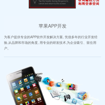
苹果APP开发
为客户提供专业的APP软件开发解决方案, 凭借多年的行业开发经
验,从品牌和市场的角度, 用专业的研发技术,为企业吸引、留住用
户。