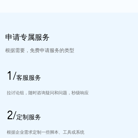
申请专属服务
根据需要，免费申请服务的类型
1/
客服服务
拉讨论组，随时咨询疑问和问题，秒级响应
2/
定制服务
根据企业需求定制一些脚本、工具或系统