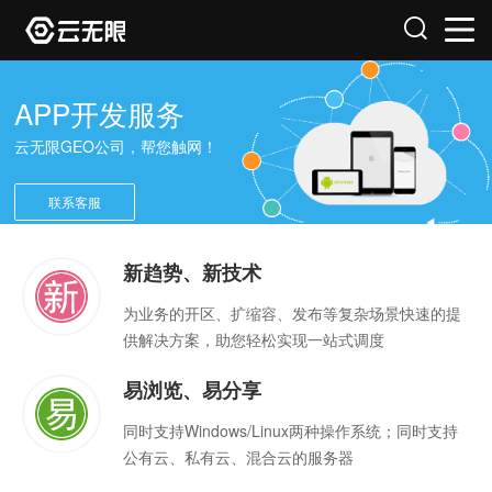
APP开发服务
云无限GEO公司，帮您触网！
联系客服
新趋势、新技术
为业务的开区、扩缩容、发布等复杂场景快速的提
供解决方案，助您轻松实现一站式调度
易浏览、易分享
同时支持Windows/Linux两种操作系统；同时支持
公有云、私有云、混合云的服务器